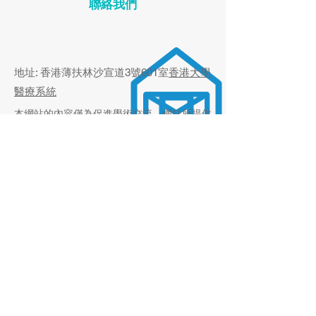
聯絡我們
Beyond the Office Visit:
Digital Health
地址: 香港薄扶林沙宣道3號601室
香港大學
The Future of Primary
Interventions f
醫療系統
Care
Pressure Contr
Global Systema
本網站的內容僅為促進學術交流。網站所提供
Review to a Hyb
的內容並非，亦不應被視為向公眾傳播醫生的
in Rural Primar
專業服務的資訊。如閣下有興趣了解我們臨床
職員的專業服務資訊，請瀏覽
香港大學醫療系
Pakistan
統的相關網頁
。
© 2024 香港大學李嘉誠醫學院版權所有