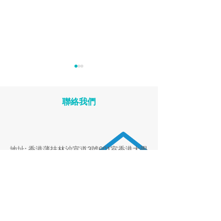
聯絡我們
Beyond the Office Visit:
Digital Health
地址: 香港薄扶林沙宣道3號601室
香港大學
The Future of Primary
Interventions f
醫療系統
Care
Pressure Contr
Global Systema
本網站的內容僅為促進學術交流。網站所提供
Review to a Hyb
的內容並非，亦不應被視為向公眾傳播醫生的
in Rural Primar
專業服務的資訊。如閣下有興趣了解我們臨床
職員的專業服務資訊，請瀏覽
香港大學醫療系
Pakistan
統的相關網頁
。